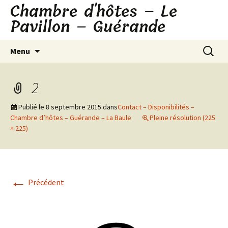
Chambre d'hôtes – Le
Aller
au
Pavillon – Guérande
contenu
Recherc
Menu
2
Publié le
8 septembre 2015
dans
Contact – Disponibilités –
Chambre d’hôtes – Guérande – La Baule
Pleine résolution (225
× 225)
←
Précédent