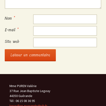
Nom
*
E-mail
*
Site web
Mme PUREN Valérie
37 Rue Jean Baptiste Legeay
44350 Guérande
Tél : 06 15 08 36 95
lepavillon-guerande@sfr.fr