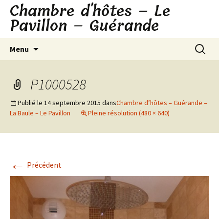
Chambre d'hôtes – Le
Aller
au
Pavillon – Guérande
contenu
Recherc
Menu
P1000528
Publié le
14 septembre 2015
dans
Chambre d’hôtes – Guérande –
La Baule – Le Pavillon
Pleine résolution (480 × 640)
←
Précédent